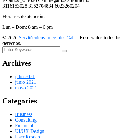
Estamos por todo Cali, llegamos a domicilio
3116153028 3152704834 6023260204
Horarios de atención:
Lun – Dom: 8 am – 6 pm
©
2026
Servitécnicos Integrales Cali
– Reservados todos los
derechos.
Archives
julio 2021
junio 2021
mayo 2021
Categories
Business
Consulting
Financial
UI/UX Design
User Research